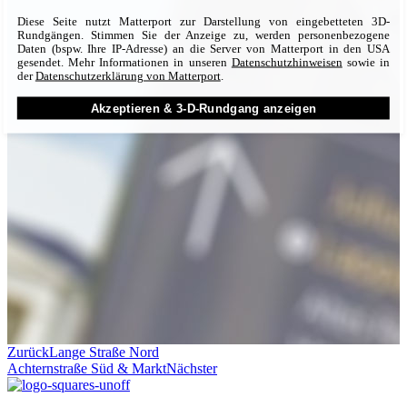
Diese Seite nutzt Matterport zur Dar­stellung von ein­ge­betteten 3D-
Rundgängen. Stimmen Sie der An­zeige zu, werden per­sonen­be­zogene
Daten (bspw. Ihre IP-Adresse) an die Server von Matterport in den USA
gesendet. Mehr Informationen in unseren
Daten­schutz­hinweisen
sowie in
der
Daten­schutz­erklärung von Matterport
.
Akzeptieren & 3-D-Rundgang anzeigen
Zurück
Lange Straße Nord
Achternstraße Süd & Markt
Nächster